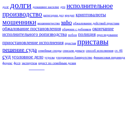
долги
исполнительное
долг
домашнее насилие
дтп
производство
криптовалюты
категории дел
кредит
мошенники
мфо
мошенничество
обжалование действий пристава
обжалование постановления
окончание
общение с ребенком
исполнительного ропизводства
полиция
побои
преследование
приставы
приостановление исполнения
пристав
решение суда
семейные споры
списали деньги
способ исполнения
ст. 46
суд
уголовное дело
угрозы
упорщенное банкротство
финансовая пирамида
форекс
фссп
экспертиза
юрист по семейным делам
© Created by
8theme
- Power Elite ThemeForest Author.