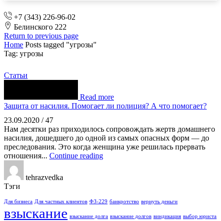
+7 (343) 226-96-02
Белинского 222
Return to previous page
Home
Posts tagged "угрозы"
Tag: угрозы
Статьи
Read more
Защита от насилия. Помогает ли полиция? А что помогает?
23.09.2020
/
47
Нам десятки раз приходилось сопровождать жертв домашнего
насилия, дошедшего до одной из самых опасных форм — до
преследования. Это когда женщина уже решилась прервать
отношения...
Continue reading
tehrazvedka
Тэги
Для бизнеса
Для частных клиентов
ФЗ-229
банкротство
вернуть деньги
взыскание
взыскание долга
взыскание долгов
виндикация
выбор юриста